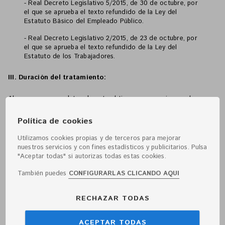
- Real Decreto Legislativo 5/2015, de 30 de octubre, por
el que se aprueba el texto refundido de la Ley del
Estatuto Básico del Empleado Público.
- Real Decreto Legislativo 2/2015, de 23 de octubre, por
el que se aprueba el texto refundido de la Ley del
Estatuto de los Trabajadores.
III. Duración del tratamiento:
Almacenamos sus datos durante el tiempo necesario para la
correcta prestación del servicio “Convoca”, quedando sometida la
aplicación del plazo de conservación a lo dispuesto por el
Política de cookies
responsable del tratamiento, en cada caso.
Utilizamos cookies propias y de terceros para mejorar
IV. Comunicaciones de datos personales:
nuestros servicios y con fines estadísticos y publicitarios. Pulsa
"Aceptar todas" si autorizas todas estas cookies.
Sus datos personales podrán ser comunicados a proveedores de
También puedes
CONFIGURARLAS CLICANDO AQUI
servicios tecnológicos externos, tales como servicios de
mantenimiento y servicio informático, servicios jurídicos, que
tratarán sus datos siguiendo estrictamente las instrucciones del
RECHAZAR TODAS
responsable del tratamiento.
ACEPTAR TODAS