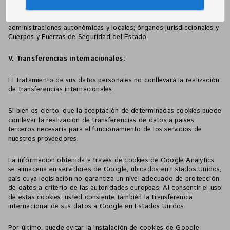
En caso de resultar legalmente procedente, sus datos personales
serán comunicados a terceros tales como órganos, organismos e
instituciones de la Administración General del Estado, de las
administraciones autonómicas y locales; órganos jurisdiccionales y
Cuerpos y Fuerzas de Seguridad del Estado.
V. Transferencias internacionales:
El tratamiento de sus datos personales no conllevará la realización
de transferencias internacionales.
Si bien es cierto, que la aceptación de determinadas cookies puede
conllevar la realización de transferencias de datos a países
terceros necesaria para el funcionamiento de los servicios de
nuestros proveedores.
La información obtenida a través de cookies de Google Analytics
se almacena en servidores de Google, ubicados en Estados Unidos,
país cuya legislación no garantiza un nivel adecuado de protección
de datos a criterio de las autoridades europeas. Al consentir el uso
de estas cookies, usted consiente también la transferencia
internacional de sus datos a Google en Estados Unidos.
Por último, puede evitar la instalación de cookies de Google