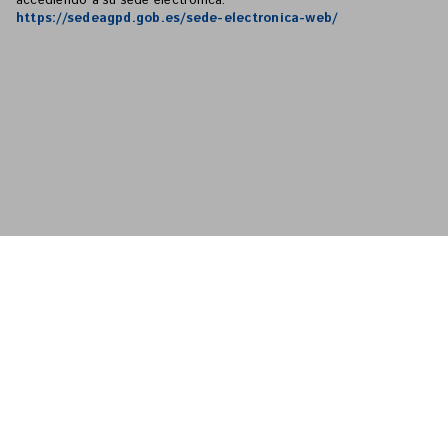
accediendo a su sede electrónica:
https://sedeagpd.gob.es/sede-electronica-web/
Sobre nosotros
Aviso legal
Política de cookies